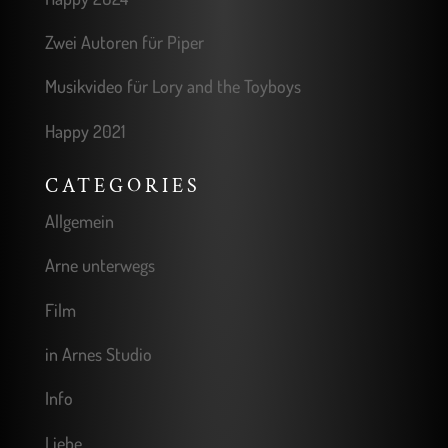
Zwei Autoren für Piper
Musikvideo für Lory and the Toyboys
Happy 2021
CATEGORIES
Allgemein
Arne unterwegs
Film
in Arnes Studio
Info
Liebe