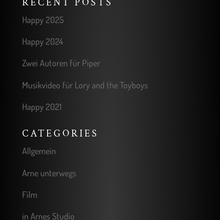
RECENT POSTS
Happy 2025
Happy 2024
Zwei Autoren für Piper
Musikvideo für Lory and the Toyboys
Happy 2021
CATEGORIES
Allgemein
Arne unterwegs
Film
in Arnes Studio