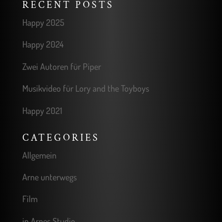
RECENT POSTS
Happy 2025
Happy 2024
Zwei Autoren für Piper
Musikvideo für Lory and the Toyboys
Happy 2021
CATEGORIES
Allgemein
Arne unterwegs
Film
in Arnes Studio