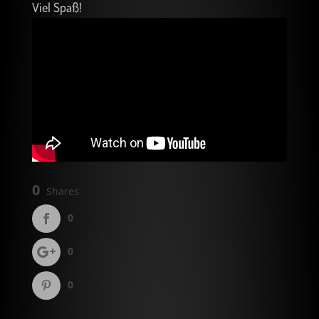
Viel Spaß!
0
Shares
0
0
0