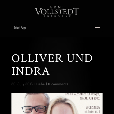
Select Page
OLLIVER UND
INDRA
30. July 2015
|
Liebe
|
0 comments