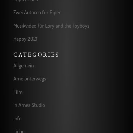
Zwei Autoren für Piper
Musikvideo für Lory and the Toyboys
Happy 2021
CATEGORIES
Allgemein
Arne unterwegs
Film
in Arnes Studio
Info
Liebe