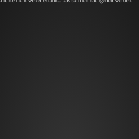
hichte nicht weiter erzählt… Das soll nun nachgeholt werden.