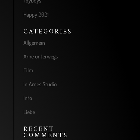
Toyboys
Happy 2021
CATEGORIES
Allgemein
Arne unterwegs
Film
in Arnes Studio
Info
Liebe
RECENT
COMMENTS